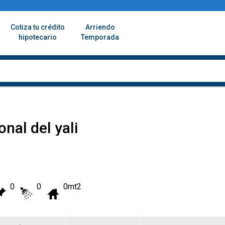
Cotiza tu crédito
Arriendo
hipotecario
Temporada
nal del yali
0
0
0mt2