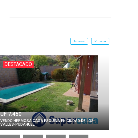
Anterior
Próxima
DESTACADO
DES
UF 7.450
$ 94.6
VENDO HERMOSA CASA ESQUINA EN CIUDAD DE LOS
VALLES-PUDAHUEL
Cabaña e