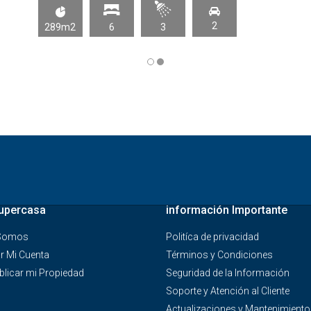
2
289m2
6
3
upercasa
información Importante
 Somos
Politíca de privacidad
r Mi Cuenta
Términos y Condiciones
licar mi Propiedad
Seguridad de la Información
Soporte y Atención al Cliente
Actualizaciones y Mantenimiento