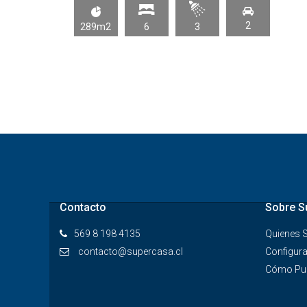
2
289m2
6
3
Contacto
Sobre S
569 8 198 4135
Quienes
contacto@supercasa.cl
Configura
Cómo Pub