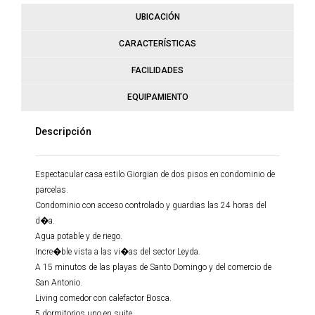
UBICACIÓN
CARACTERÍSTICAS
FACILIDADES
EQUIPAMIENTO
Descripción
Espectacular casa estilo Giorgian de dos pisos en condominio de
parcelas.
Condominio con acceso controlado y guardias las 24 horas del
d�a.
Agua potable y de riego.
Incre�ble vista a las vi�as del sector Leyda.
A 15 minutos de las playas de Santo Domingo y del comercio de
San Antonio.
Living comedor con calefactor Bosca.
5 dormitorios uno en suite.