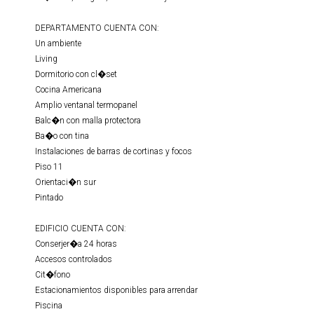
DEPARTAMENTO CUENTA CON:
Un ambiente
Living
Dormitorio con cl�set
Cocina Americana
Amplio ventanal termopanel
Balc�n con malla protectora
Ba�o con tina
Instalaciones de barras de cortinas y focos
Piso 11
Orientaci�n sur
Pintado
EDIFICIO CUENTA CON:
Conserjer�a 24 horas
Accesos controlados
Cit�fono
Estacionamientos disponibles para arrendar
Piscina