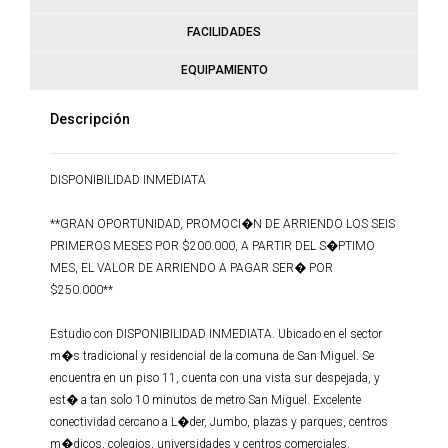
FACILIDADES
EQUIPAMIENTO
Descripción
DISPONIBILIDAD INMEDIATA
**GRAN OPORTUNIDAD, PROMOCI�N DE ARRIENDO LOS SEIS
PRIMEROS MESES POR $200.000, A PARTIR DEL S�PTIMO
MES, EL VALOR DE ARRIENDO A PAGAR SER� POR
$250.000**
Estudio con DISPONIBILIDAD INMEDIATA. Ubicado en el sector
m�s tradicional y residencial de la comuna de San Miguel. Se
encuentra en un piso 11, cuenta con una vista sur despejada, y
est� a tan solo 10 minutos de metro San Miguel. Excelente
conectividad cercano a L�der, Jumbo, plazas y parques, centros
m�dicos, colegios, universidades y centros comerciales.