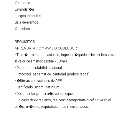
Gimnasio
Lavander�a
Juegos infantiles
Sala de eventos
Quinchos
REQUISITOS
ARRENDATARIO Y AVAL O CODEUDOR:
- Tres �ltimas liquidaciones, ingreso l�quido debe ser tres veces
el valor de arriendo (sobre 750mil)
- Demostrar estabilidad laboral.
- Fotocopia de carnet de identidad (ambos lados).
- �ltimas cotizaciones de AFP.
- Certificado Dicom Platinium.
- Documentar primer a�o con cheques.
- En caso de extranjeros, residencia temporaria o definitiva en el
pa�s, m�s los requisitos antes mencionados.