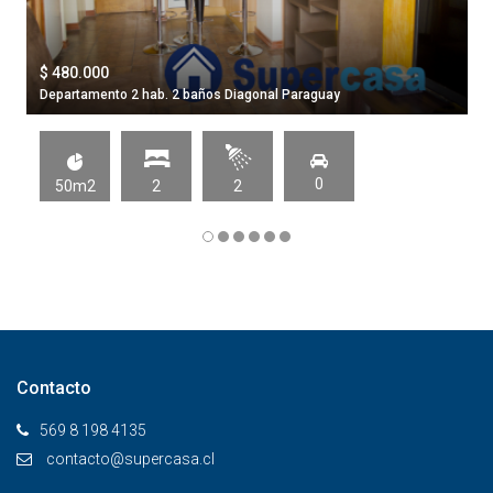
$ 480.000
Departamento 2 hab. 2 baños Diagonal Paraguay
0
50m2
2
2
Contacto
569 8 198 4135
contacto@supercasa.cl