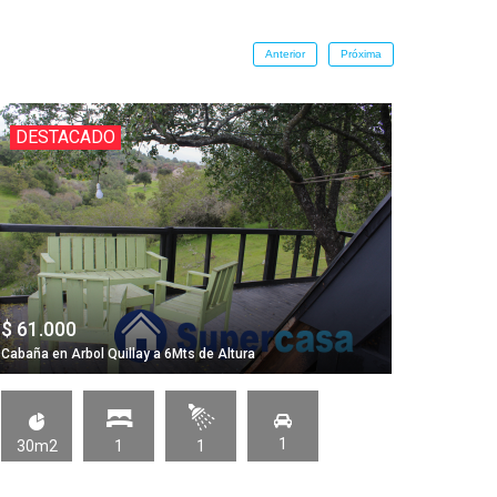
Anterior
Próxima
DESTACADO
DES
$ 61.000
UF 6.7
Cabaña en Arbol Quillay a 6Mts de Altura
CASA US
1
30m2
1
1
104m