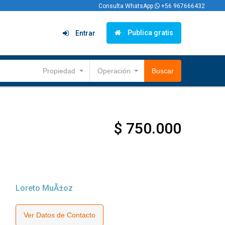
Consulta WhatsApp
+56 967666432
Publica gratis
Entrar
Propiedad
Operación
Buscar
$ 750.000
Loreto MuÃ±oz
Ver Datos de Contacto