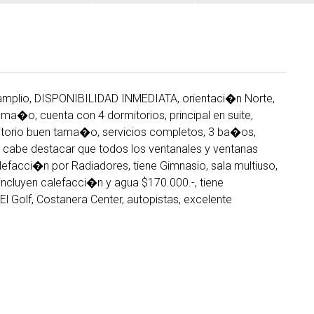
amplio, DISPONIBILIDAD INMEDIATA, orientaci�n Norte,
ama�o, cuenta con 4 dormitorios, principal en suite,
itorio buen tama�o, servicios completos, 3 ba�os,
 cabe destacar que todos los ventanales y ventanas
lefacci�n por Radiadores, tiene Gimnasio, sala multiuso,
ncluyen calefacci�n y agua $170.000.-, tiene
 Golf, Costanera Center, autopistas, excelente