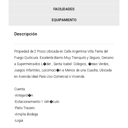
FACILIDADES
EQUIPAMIENTO
Descripción
Propiedad de 2 Pisos Ubicada en Calle Argentina Villa Tierra del
Fuego Quilicura. Excelente Barrio Muy Tranquilo y Seguro, Cercano
a Supermercados L�der , Santa Isabel. Colegios, �reas Verdes,
Juegos Infantiles, Locomoci�n a Menos de una Cuadra, Ubicada
en Avenida Ideal Para Uso Comercial o Vivienda.
Cuenta
-Antejard�n
-Estacionamiento 1 Veh�culo
-Patio Trasero
-Amplia Bodega
-Logia