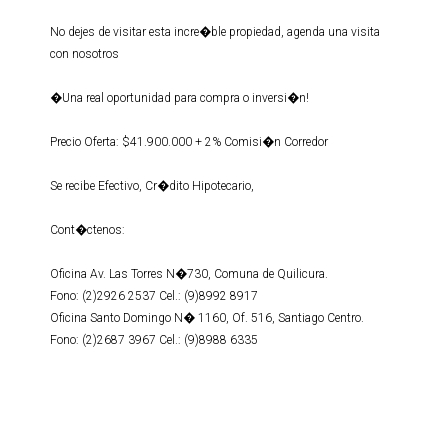
No dejes de visitar esta incre�ble propiedad, agenda una visita
con nosotros
�Una real oportunidad para compra o inversi�n!
Precio Oferta: $41.900.000 + 2% Comisi�n Corredor
Se recibe Efectivo, Cr�dito Hipotecario,
Cont�ctenos:
Oficina Av. Las Torres N�730, Comuna de Quilicura.
Fono: (2)2926 2537 Cel.: (9)8992 8917
Oficina Santo Domingo N� 1160, Of. 516, Santiago Centro.
Fono: (2)2687 3967 Cel.: (9)8988 6335