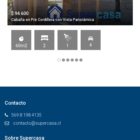
$ 94.600
Cabaña en Pre Cordillera con Vista Panorámica
4
60m2
2
1
Contacto
569 8 198 4135
contacto@supercasa.cl
Sobre Supercasa