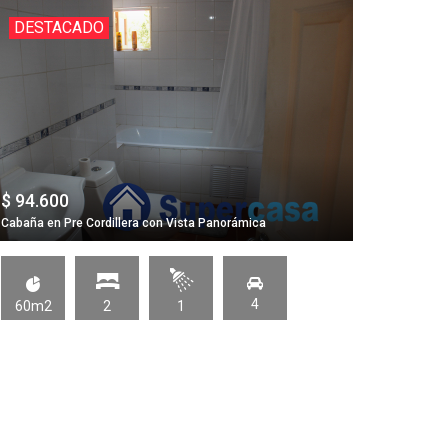
DESTACADO
DES
$ 94.600
UF 6.7
Cabaña en Pre Cordillera con Vista Panorámica
CASA US
4
60m2
2
1
104m