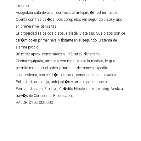
invierno.
Acogedora sala de estar, con vista al antejard�n del inmueble.
Cuenta con tres ba�os. Dos completos (en segundo piso) y uno
en primer nivel de visitas
La propiedad es de dos pisos, aislada, vista sur. Sus pisos son de
cer�mico en primer nivel y flotante en el segundo. Sistema de
alarma propio.
96 mts2 aprox. construidos y 152 mts2 de terreno.
Cocina equipada, amplia y con mobiliario a la medida, lo que
permite mantener el orden y transitar de manera expedita.
Logia externa, con calef�n ionizado, conexiones para lavadora.
Entrada de auto, reja, antejard�n y amplio patio trasero.
Formas de pago: Efectivo, Cr�dito Hipotecario o Leasing. Venta a
trav�s de Corredor de Propiedades.
VALOR $105.000.000