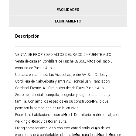
FACILIDADES
EQUIPAMIENTO
Descripción
VENTA DE PROPIEDAD ALTOS DEL RACO 5 - PUENTE ALTO
Venta de casa en Cordillera de Piuche 02366, Altos del Raco 5,
comuna de Puente Alto.
Ubicada en camino a las Vizcachas, entre Av. San Carlos y
Cordillera de Nahuelbuta y entre Av. Troncal San Francisco y
Cardenal Fresno. A 10 minutos desde Plaza Puente Alto.
Sector residencial, tranquilo, acogedor y seguro para usted y
familia. Con amplios espacios en su construcci�n, lo que
permiten la comodidad de un buen vivir.
Posee tres habitaciones, con cl�set. Dormitorio matrimonial, con
walking cl�set y ba�o en suite.
Living comedor amplios y con excelente distribuci�n de los
espacios y una confortable estufa a le�a, para los d�as fr�os de