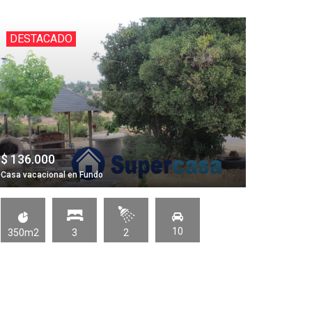
DESTACADO
DES
$ 136.000
$ 136.
Casa vacacional en Fundo
Casa vac
10
350m2
3
2
350m