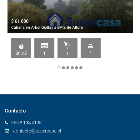
$ 61.000
Cabaña en Arbol Quillay a 6Mts de Altura
1
30m2
1
1
Contacto
569 8 198 4135
contacto@supercasa.cl