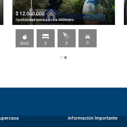
$ 12.000.000
Oportunidad unica parcela 5000mtrs
0
0m2
0
0
upercasa
información Importante