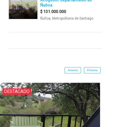
Acogedor departamento en
Ñuñoa
$ 131.000.000
Ñuñoa, Metropolitana de Santiago
Anterior
Próxima
DESTACADO
DES