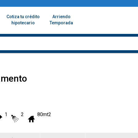
Cotiza tu crédito
Arriendo
hipotecario
Temporada
amento
1
2
80mt2