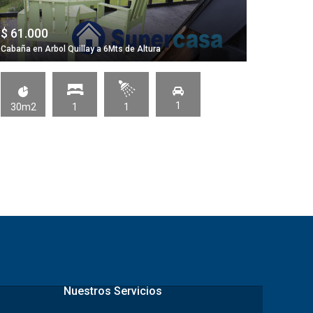
UF 7.4
$ 61.000
VENDO H
Cabaña en Arbol Quillay a 6Mts de Altura
VALLES-
1
30m2
1
1
289m
Nuestros Servicios