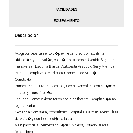
FACILIDADES
EQUIPAMIENTO
Descripción
Acogedor departamento d�plex, tercer piso, con excelente
ubicaci�n y plusval�a, con r�pido acceso a Avenida Segunda
Transversal, Esquina Blanca, Autopista Vespucio Sur y Avenida
Pajaritos, emplazado en el sector poniente de Maip�.
Consta de:
Primera Planta: Living, Comedor, Cocina Amoblada con cer�mica
en piso y muro, 1 ba�o.
Segunda Planta: 3 dormitorios con piso flotante. (Ampliaci�n no
regularizada)
Cercano a Comisaria, Consultorio, Hospital el Carmen, Metro Plaza
de Maip� y con locomoci�n a la puerta.
A un paso de supermercado L�der Express, Estadio Bueras,
ferias libres.