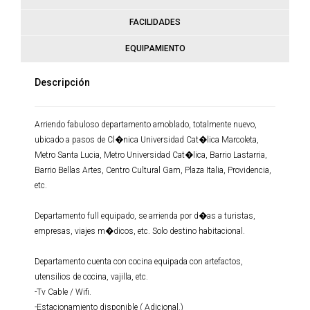
FACILIDADES
EQUIPAMIENTO
Descripción
Arriendo fabuloso departamento amoblado, totalmente nuevo,
ubicado a pasos de Cl�nica Universidad Cat�lica Marcoleta,
Metro Santa Lucia, Metro Universidad Cat�lica, Barrio Lastarria,
Barrio Bellas Artes, Centro Cultural Gam, Plaza Italia, Providencia,
etc.
Departamento full equipado, se arrienda por d�as a turistas,
empresas, viajes m�dicos, etc. Solo destino habitacional.
Departamento cuenta con cocina equipada con artefactos,
utensilios de cocina, vajilla, etc.
-Tv Cable / Wifi.
-Estacionamiento disponible ( Adicional.)