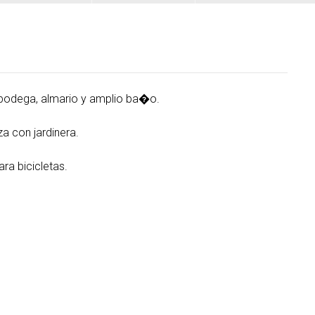
bodega, almario y amplio ba�o.
a con jardinera.
a bicicletas.