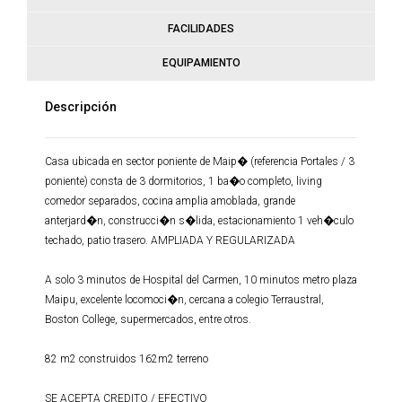
FACILIDADES
EQUIPAMIENTO
Descripción
Casa ubicada en sector poniente de Maip� (referencia Portales / 3
poniente) consta de 3 dormitorios, 1 ba�o completo, living
comedor separados, cocina amplia amoblada, grande
anterjard�n, construcci�n s�lida, estacionamiento 1 veh�culo
techado, patio trasero. AMPLIADA Y REGULARIZADA
A solo 3 minutos de Hospital del Carmen, 10 minutos metro plaza
Maipu, excelente locomoci�n, cercana a colegio Terraustral,
Boston College, supermercados, entre otros.
82 m2 construidos 162m2 terreno
SE ACEPTA CREDITO / EFECTIVO