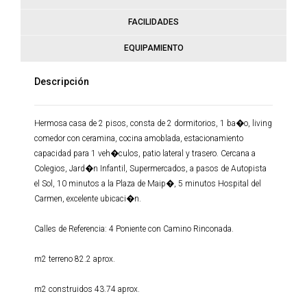
FACILIDADES
EQUIPAMIENTO
Descripción
Hermosa casa de 2 pisos, consta de 2 dormitorios, 1 ba�o, living
comedor con ceramina, cocina amoblada, estacionamiento
capacidad para 1 veh�culos, patio lateral y trasero. Cercana a
Colegios, Jard�n Infantil, Supermercados, a pasos de Autopista
el Sol, 10 minutos a la Plaza de Maip�, 5 minutos Hospital del
Carmen, excelente ubicaci�n.
Calles de Referencia: 4 Poniente con Camino Rinconada.
m2 terreno 82.2 aprox.
m2 construidos 43.74 aprox.