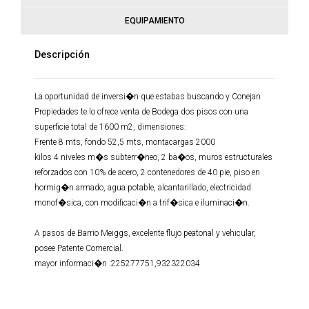
EQUIPAMIENTO
Descripción
La oportunidad de inversi�n que estabas buscando y Conejan
Propiedades te lo ofrece venta de Bodega dos pisos con una
superficie total de 1600 m2, dimensiones:
Frente 8 mts, fondo 52,5 mts, montacargas 2000
kilos 4 niveles m�s subterr�neo, 2 ba�os, muros estructurales
reforzados con 10% de acero, 2 contenedores de 40 pie, piso en
hormig�n armado, agua potable, alcantarillado, electricidad
monof�sica, con modificaci�n a trif�sica e iluminaci�n.
A pasos de Barrio Meiggs, excelente flujo peatonal y vehicular,
posee Patente Comercial.
mayor informaci�n :225277751,932322034