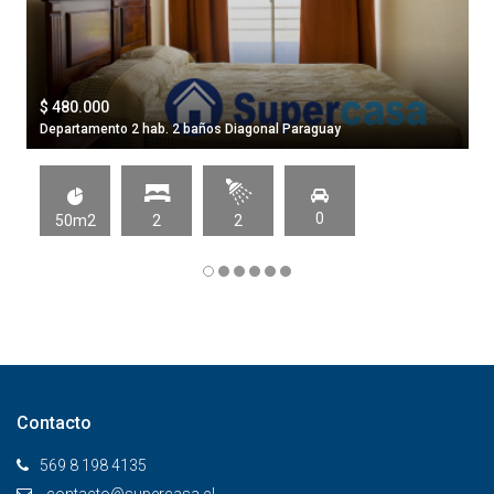
$ 480.000
Departamento 2 hab. 2 baños Diagonal Paraguay
0
50m2
2
2
Contacto
569 8 198 4135
contacto@supercasa.cl