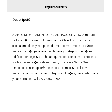
EQUIPAMIENTO
Descripción
AMPLIO DEPARTAMENTO EN SANTIAGO CENTRO. A minutos
de Estaci�n de Metro Universidad de Chile. Living comedor,
cocina amoblada y equipada, dormitorio matrimonial, ba�o en
suite, conexi�n para lavadora, terraza y bodega subterr�nea.
Edificio: Conserjer�a 24 horas, quinchos, estacionamiento para
visitas, lavander�a, sala multiuso, bicicletero. Sector San
Francisco con Tarapac�. Cercano a locomoci�n colectiva,
supermercados, farmacias, colegios, ciclov�as, paseo Ahumada
y Paseo Bulnes. Cel 972725574 966012317