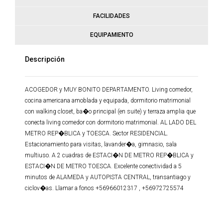
FACILIDADES
EQUIPAMIENTO
Descripción
ACOGEDOR y MUY BONITO DEPARTAMENTO. Living comedor,
cocina americana amoblada y equipada, dormitorio matrimonial
con walking closet, ba�o principal (en suite) y terraza amplia que
conecta living comedor con dormitorio matrimonial. AL LADO DEL
METRO REP�BLICA y TOESCA. Sector RESIDENCIAL.
Estacionamiento para visitas, lavander�a, gimnasio, sala
multiuso. A 2 cuadras de ESTACI�N DE METRO REP�BLICA y
ESTACI�N DE METRO TOESCA. Excelente conectividad a 5
minutos de ALAMEDA y AUTOPISTA CENTRAL, transantiago y
ciclov�as. Llamar a fonos +56966012317 , +56972725574